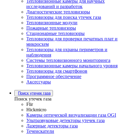
Тепловизионные камеры для научных
исследований и разработок
Диагностические тепловизоры
Тепловизоры для поиска утечек газа
Тепловизионные модули
Пожарные тепловизоры
Стационарные тепловизоры
Тепловизоры для проверки печатных плат и
микросхем
Тепловизоры для охраны периметров и
наблюдения
Системы тепловизионного мониторинга
Тепловизионные камеры начального уровня
Тепловизоры для смартфонов
Программное обеспечение
Аксессуары
Поиск утечек газа
Поиск утечек газа
Flir
Hickmicro
Камеры оптической визуализации газа OGI
Ультразвуковые детекторы утечек газа
Лазерные детекторы газа
Течеискатели