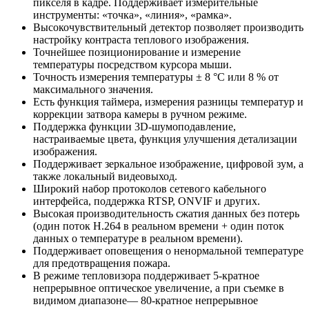
пикселя в кадре. Поддерживает измерительные
инструменты: «точка», «линия», «рамка».
Высокочувствительный детектор позволяет производить
настройку контраста теплового изображения.
Точнейшее позиционирование и измерение
температуры посредством курсора мыши.
Точность измерения температуры ± 8 °С или 8 % от
максимального значения.
Есть функция таймера, измерения разницы температур и
коррекции затвора камеры в ручном режиме.
Поддержка функции 3D-шумоподавление,
настраиваемые цвета, функция улучшения детализации
изображения.
Поддерживает зеркальное изображение, цифровой зум, а
также локальный видеовыход.
Широкий набор протоколов сетевого кабельного
интерфейса, поддержка RTSP, ONVIF и других.
Высокая производительность сжатия данных без потерь
(один поток H.264 в реальном времени + один поток
данных о температуре в реальном времени).
Поддерживает оповещения о ненормальной температуре
для предотвращения пожара.
В режиме тепловизора поддерживает 5-кратное
непрерывное оптическое увеличение, а при съемке в
видимом диапазоне— 80-кратное непрерывное