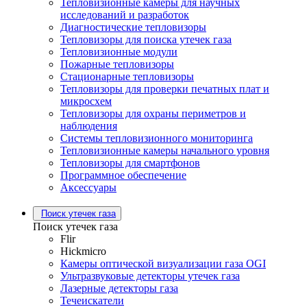
Тепловизионные камеры для научных
исследований и разработок
Диагностические тепловизоры
Тепловизоры для поиска утечек газа
Тепловизионные модули
Пожарные тепловизоры
Стационарные тепловизоры
Тепловизоры для проверки печатных плат и
микросхем
Тепловизоры для охраны периметров и
наблюдения
Системы тепловизионного мониторинга
Тепловизионные камеры начального уровня
Тепловизоры для смартфонов
Программное обеспечение
Аксессуары
Поиск утечек газа
Поиск утечек газа
Flir
Hickmicro
Камеры оптической визуализации газа OGI
Ультразвуковые детекторы утечек газа
Лазерные детекторы газа
Течеискатели